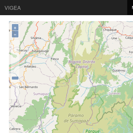
VIGEA
+
−