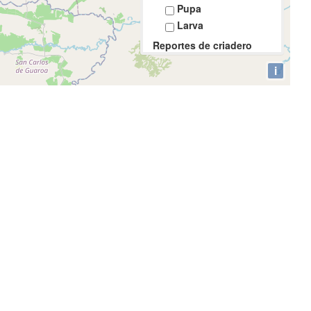
Pupa
Larva
Reportes de criadero
Todos los criaderos
i
Llanta
Botella
Recipiente
Florero
Lavadero
Tanque
Otro
Mapas Base
Open Street View
Bing